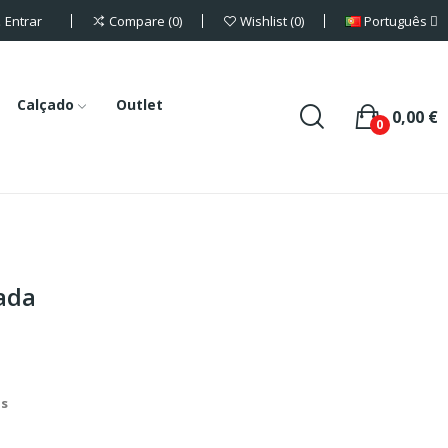
Entrar
Português
Compare
0
Wishlist
0
Calçado
Outlet
0,00 €
0
ada
is