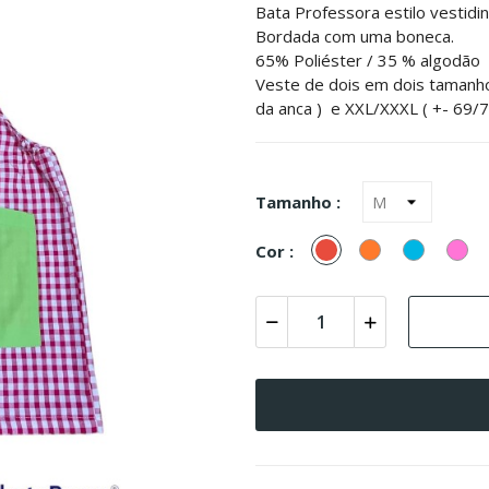
Bata Professora estilo vestidinh
Bordada com uma boneca.
65% Poliéster / 35 % algodão
Veste de dois em dois tamanho
da anca ) e XXL/XXXL ( +- 69/
Tamanho :
Vermelho
Laranja
Turquesa
Ro
Cor :
(Azul)