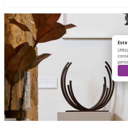
Este
Utili
conse
perso