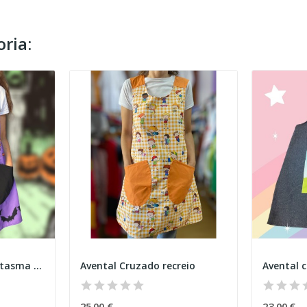
ria:
Avental cruzado "Fantasma BOO" Halloween
Avental Cruzado recreio
25,00 €
23,00 €