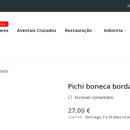
cias
ares
Aventais Cruzados
Restauração
Indústria
dada
Pichi boneca bord
Escrever comentário
27,00 €
Com IVA
Entrega 7 a 10 dias úte