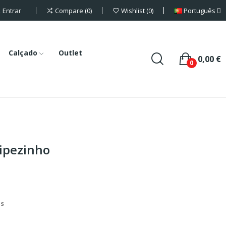
Entrar
Português
Compare
0
Wishlist
0
Calçado
Outlet
0,00 €
0
cipezinho
is