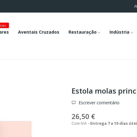
cias
ares
Aventais Cruzados
Restauração
Indústria
Estola molas prin
Escrever comentário
26,50 €
Com IVA
Entrega 7 a 10 dias úte