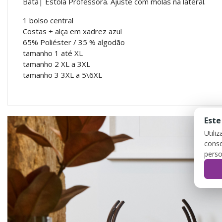
Bata| Estola Professora. Ajuste com molas na lateral.
1 bolso central
Costas + alça em xadrez azul
65% Poliéster / 35 % algodão
tamanho 1 até XL
tamanho 2 XL a 3XL
tamanho 3 3XL a 5\6XL
Este
Utili
conse
perso