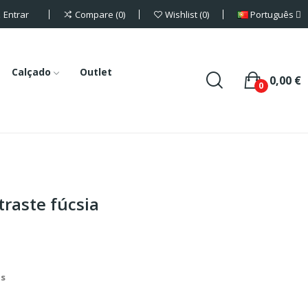
Entrar
Português
Compare
0
Wishlist
0
Calçado
Outlet
0,00 €
0
traste fúcsia
is