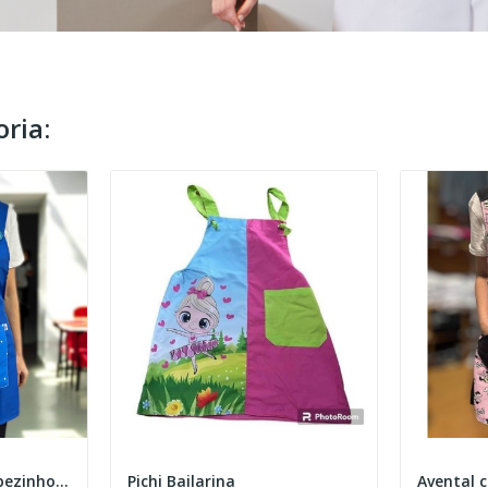
ria:
Estola Atilhos "Principezinho" Azul
Pichi Bailarina
Avental 