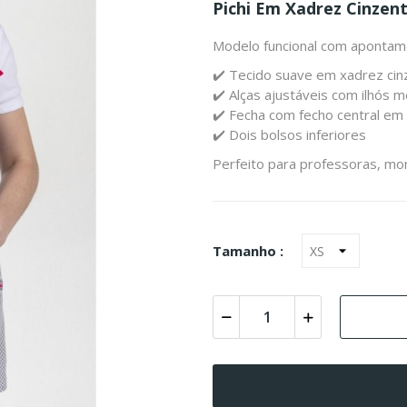
Pichi Em Xadrez Cinzen
Modelo funcional com apontamen
✔️ Tecido suave em xadrez cinz
✔️ Alças ajustáveis com ilhós m
✔️ Fecha com fecho central em f
✔️ Dois bolsos inferiores
Perfeito para professoras, moni
Tamanho :