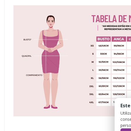
Este
Utili
conse
perso