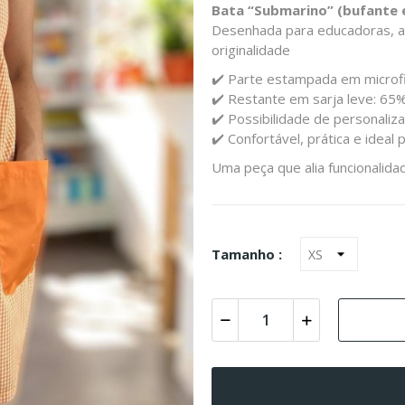
Bata “Submarino” (bufante e
Desenhada para educadoras, aux
originalidade
✔️ Parte estampada em microf
✔️ Restante em sarja leve: 65
✔️ Possibilidade de personali
✔️ Confortável, prática e ideal
Uma peça que alia funcionalidade
Tamanho :