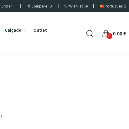
Entrar
Português
Compare
0
Wishlist
0
Calçado
Outlet
0,00 €
0
is