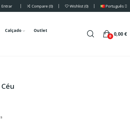
Entrar
Português
Compare
0
Wishlist
0
Calçado
Outlet
0,00 €
0
- Céu
is