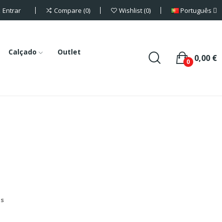
Entrar
Português
Compare
0
Wishlist
0
Calçado
Outlet
0,00 €
0
is