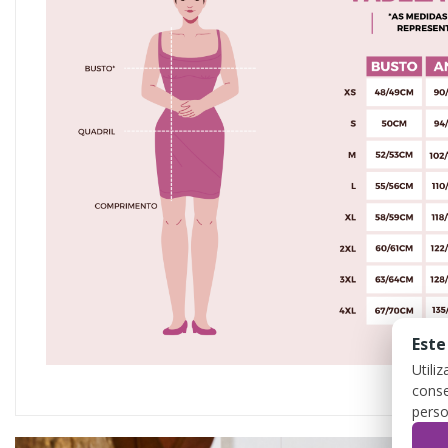
Este
Utili
conse
perso