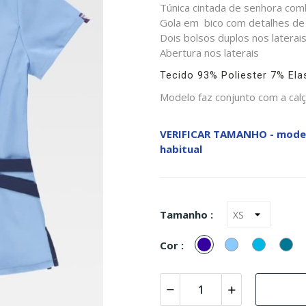
Túnica cintada de senhora com
Gola em bico com detalhes de 
Dois bolsos duplos nos laterais
Abertura nos laterais
Tecido 93% Poliester 7% Ela
Modelo faz conjunto com a cal
VERIFICAR TAMANHO - modelo
habitual
Tamanho :
Marinho
Azul
Turquesa
Azu
Cor :
Celeste
(Azul)
pet