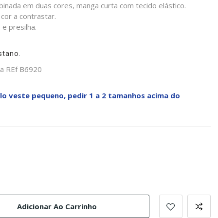
binada em duas cores, manga curta com tecido elástico.
cor a contrastar.
 e presilha.
.
stano
ça REf B6920
 veste pequeno, pedir 1 a 2 tamanhos acima do
l
róleo
Adicionar Ao Carrinho