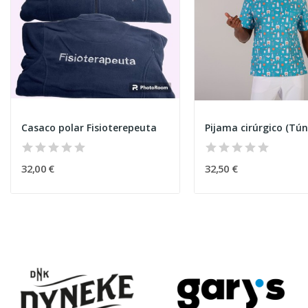
Casaco polar Fisioterepeuta
32,00 €
32,50 €