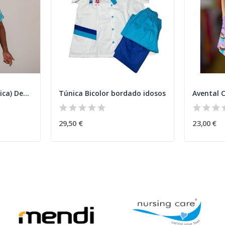
Pijama cirúrgico (Túnica) Dentes
Túnica Bicolor bordado idosos
Avental 
29,50 €
23,00 €