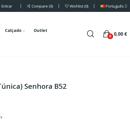
Entrar
Português
Compare
0
Wishlist
0
Calçado
Outlet
0,00 €
0
(Túnica) Senhora B52
is