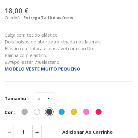
18,00 €
Com IVA
Entrega 7 a 10 dias úteis
Calça com tecido elástico.
Dois bolsos de abertura inclinada nos laterais.
Elástico na cintura e ajustável com cordão.
Bainha com elástico.
93%poliester 7%elastano.
MODELO VESTE MUITO PEQUENO
Tamanho :
Cinzento
Branco
Preto
Turquesa
Amarelo
Rosa
fúcsia
Cor :
(Azul)
Adicionar Ao Carrinho