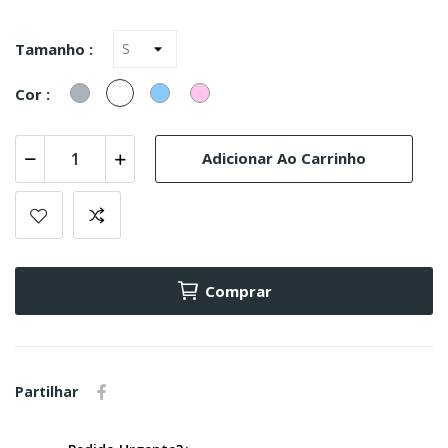
Tamanho :
Cinzento
Branco
Azul
Rosa
Cor :
Celeste
Claro
Adicionar Ao Carrinho
Comprar
Partilhar