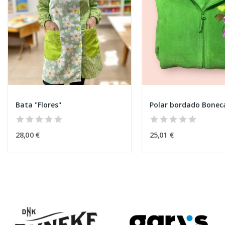
Bata "Flores"
Polar bordado Bonec
28,00 €
25,01 €