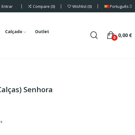
Entrar
Português
Compare
0
Wishlist
0
Calçado
Outlet
0,00 €
0
Calças) Senhora
is