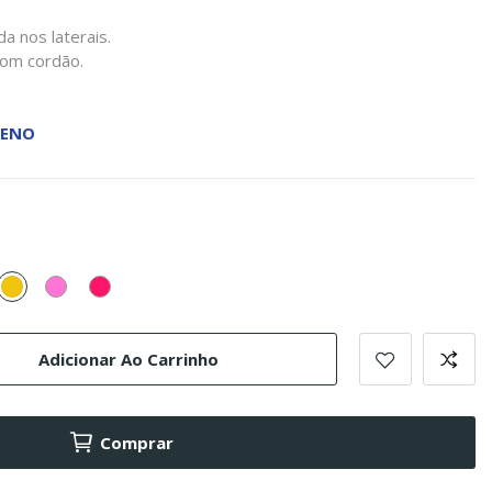
da nos laterais.
 com cordão.
UENO
rquesa
Amarelo
Rosa
fúcsia
ul)
Adicionar Ao Carrinho
Comprar