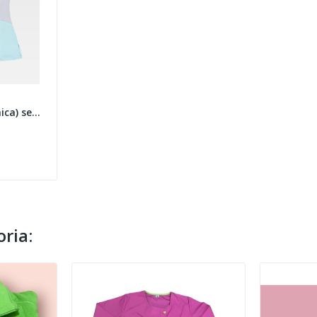
Pijama Cirúrgico (Túnica) senhora B51
ria: