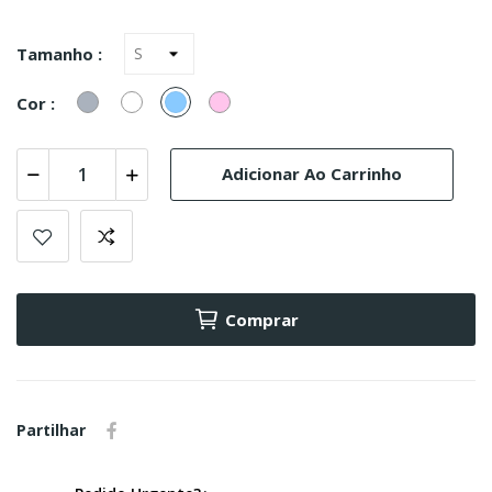
Tamanho :
Cinzento
Branco
Azul
Rosa
Cor :
Celeste
Claro
Adicionar Ao Carrinho
Comprar
Partilhar