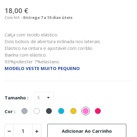
18,00 €
Com IVA
Entrega 7 a 10 dias úteis
Calça com tecido elástico.
Dois bolsos de abertura inclinada nos laterais.
Elástico na cintura e ajustável com cordão.
Bainha com elástico.
93%poliester 7%elastano.
MODELO VESTE MUITO PEQUENO
Tamanho :
Cinzento
Branco
Preto
Turquesa
Amarelo
Rosa
fúcsia
Cor :
(Azul)
Adicionar Ao Carrinho