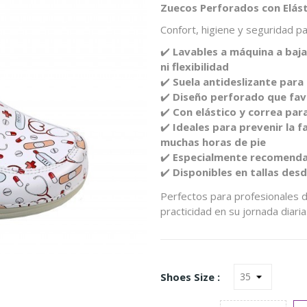
Zuecos Perforados con Elás
Confort, higiene y seguridad p
✔️
Lavables a máquina a baj
ni flexibilidad
✔️
Suela antideslizante para
✔️
Diseño perforado que favo
✔️
Con elástico y correa pa
✔️
Ideales para prevenir la 
muchas horas de pie
✔️
Especialmente recomendad
✔️
Disponibles en tallas desd
Perfectos para profesionales d
practicidad en su jornada diaria
Shoes Size :