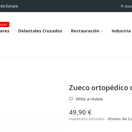
Inic
toda Europa.
cias
lares
Delantales Cruzados
Restauración
Industria
Zueco ortopédico
Write a review
49,90 €
Impuestos incluidos
Envíos de 2 