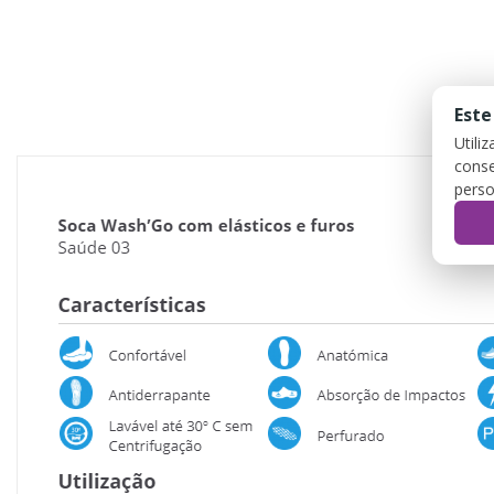
Este
DES
Utili
conse
perso