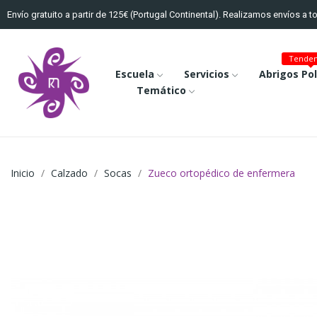
Envío gratuito a partir de 125€ (Portugal Continental). Realizamos envíos a 
Tenden
Escuela
Servicios
Abrigos Po
Temático
Inicio
Calzado
Socas
Zueco ortopédico de enfermera