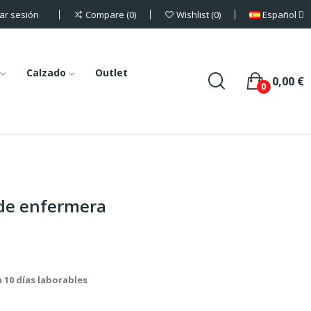
iar sesión
Español
Compare
0
Wishlist
0
Calzado
Outlet
0,00 €
0
 de enfermera
a 10 días laborables