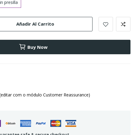
in presilla
Añadir Al Carrito
Buy Now
(editar com o módulo Customer Reassurance)
uarantee safe & secure checkout