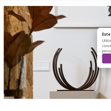
Este
Utili
conse
perso