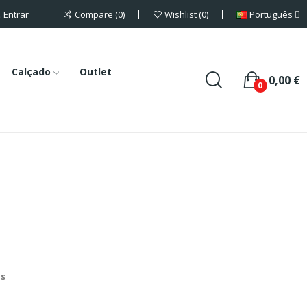
Entrar
Português
Compare
0
Wishlist
0
Calçado
Outlet
0,00 €
0
is