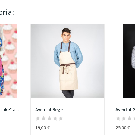
ria:
Avental de Peito "Cupcake" azul
Avental Bege
Avental 
19,00 €
25,00 €