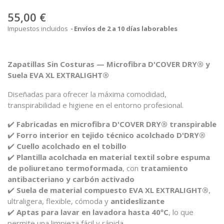
55,00 €
Impuestos incluidos
Envíos de 2 a 10 días laborables
Zapatillas Sin Costuras — Microfibra D'COVER DRY® y
Suela EVA XL EXTRALIGHT®
Diseñadas para ofrecer la máxima comodidad,
transpirabilidad e higiene en el entorno profesional.
✔️
Fabricadas en microfibra D'COVER DRY® transpirable
✔️
Forro interior en tejido técnico acolchado D'DRY®
✔️
Cuello acolchado en el tobillo
✔️
Plantilla acolchada en material textil sobre espuma
de poliuretano termoformada
, con
tratamiento
antibacteriano y carbón activado
✔️
Suela de material compuesto EVA XL EXTRALIGHT®
,
ultraligera, flexible, cómoda y
antideslizante
✔️
Aptas para lavar en lavadora hasta 40ºC
, lo que
permite una limpieza fácil y rápida