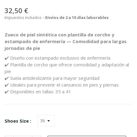
32,50 €
Impuestos incluidos
Envíos de 2 a 10 días laborables
Zueco
de
piel
sintética
con
plantilla
de
corcho
y
estampado
de
enfermería —
Comodidad
para
largas
jornadas
de
pie
✔️
Diseño
con
estampado
exclusivo
de
enfermería
✔️
Plantilla
de
corcho
que
ofrece
comodidad
y
adaptación
al
pie
✔️
Suela
antideslizante
para
mayor
seguridad
✔️
Ideales
para
prevenir
el
cansancio
en
pies
y
piernas
✔️
Disponibles
en
tallas:
35
a
41
Shoes Size :