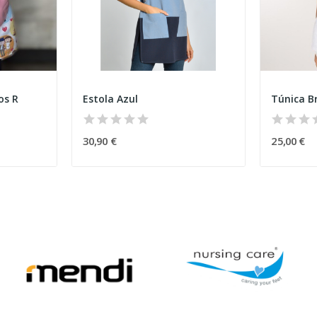
os R
Estola Azul
Túnica B
30,90 €
25,00 €