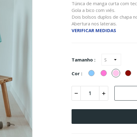
Túnica de manga curta com teci
Gola a bico com viés.
Dois bolsos duplos de chapa no
Abertura nos laterais.
VERIFICAR MEDIDAS
Tamanho :
Azul
Rosa
Rosa
Bo
Cor :
Celeste
Claro