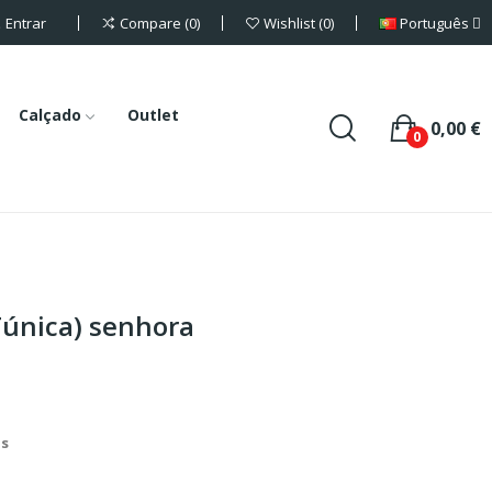
Entrar
Português
Compare
0
Wishlist
0
Calçado
Outlet
0,00 €
0
Túnica) senhora
is